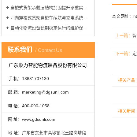
穿梭式货架承载层结构加固提升承重实操方案
本文网址：
h
四向穿梭式货架穿梭车续航与充电系统优化方案
自动化物流设备长期稳定运行的维护保养关键要点
上一篇：
智
联系我们
Contact Us
下一篇：
定
广东顺力智能物流装备股份有限公司
手 机：13631707130
相关产品
邮 箱：marketing@dgsunli.com
电 话：400-090-1058
相关新闻
网 址：www.gdsunli.com
地 址：广东省东莞市高埗镇北王路高埗段