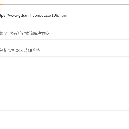
ttps://www.gdsunli.com/case/106.html
能“产线+仓储”物流解决方案
制桁架机器人装卸系统