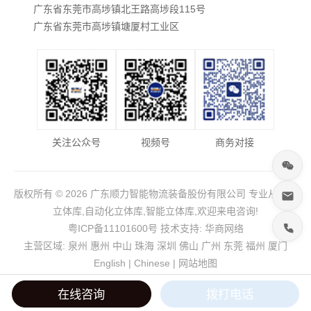
广东省东莞市高埗镇北王路高埗段115号
广东省东莞市高埗镇塘厦村工业区
关注公众号
视频号
商务对接
版权所有 © 2026 广东顺力智能物流装备股份有限公司 专业从事于
立体库,自动化立体库,智能立体库,欢迎来电咨询!
粤ICP备11101600号
技术支持:
华商网络
主营区域:
泉州
惠州
中山
珠海
深圳
佛山
广州
东莞
福州
厦门
English
|
Chinese
|
网站地图
在线咨询
拨打电话