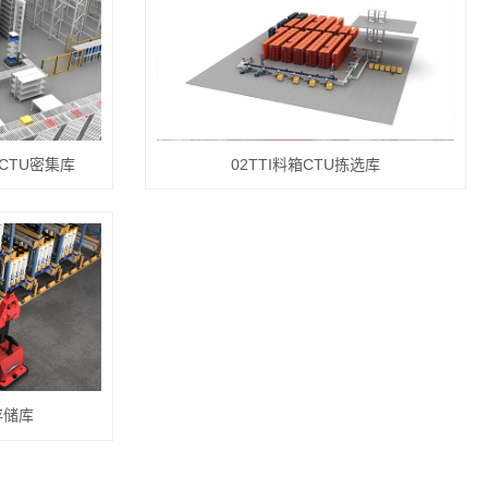
CTU密集库
02TTI料箱CTU拣选库
存储库