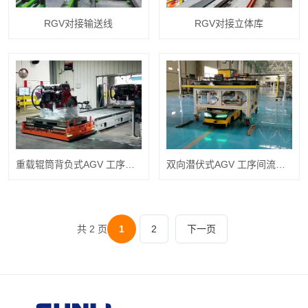
RGV对接输送线
RGV对接立体库
重载辊筒背负式AGV 工序间流转
双向潜伏式AGV 工序间流转 (1)
共 2 页
1
2
下一页