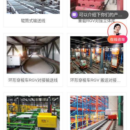
可以介绍下你们的产品么？
你们是怎么收费的呢？
辊筒式输送线
重载RGV对接立体库
环形穿梭车RGV对接输送线
环形穿梭车RGV 搬运对接立体库