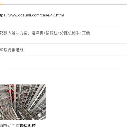
ttps://www.gdsunli.com/case/47.html
箱到人解决方案：堆垛机+输送线+分拣机械手+其他
型辊筒输送线
提升机垂直搬运系统