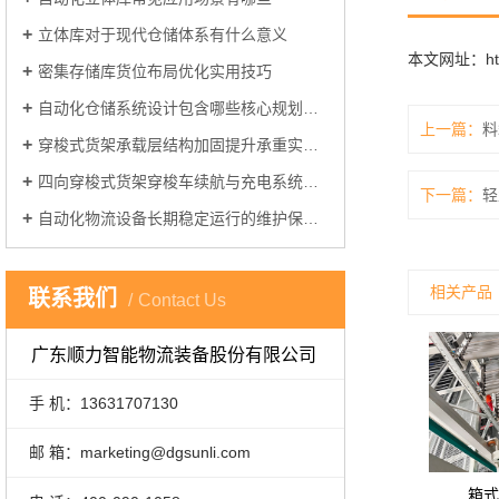
立体库对于现代仓储体系有什么意义
本文网址：
h
密集存储库货位布局优化实用技巧
自动化仓储系统设计包含哪些核心规划环节
上一篇：
料
穿梭式货架承载层结构加固提升承重实操方案
四向穿梭式货架穿梭车续航与充电系统优化方案
下一篇：
轻
自动化物流设备长期稳定运行的维护保养关键要点
相关产品
联系我们
Contact Us
广东顺力智能物流装备股份有限公司
手 机：13631707130
邮 箱：marketing@dgsunli.com
箱式