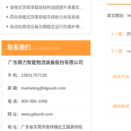
穿梭式货架承载层结构加固提升承重实操方案
本文网址：
h
四向穿梭式货架穿梭车续航与充电系统优化方案
自动化物流设备长期稳定运行的维护保养关键要点
上一篇：
跨
联系我们
Contact Us
下一篇：
m
广东顺力智能物流装备股份有限公司
手 机：13631707130
相关产品
邮 箱：marketing@dgsunli.com
电 话：400-090-1058
相关新闻
网 址：www.gdsunli.com
地 址：广东省东莞市高埗镇北王路高埗段