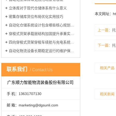
立体库对于现代仓储体系有什么意义
本文网址：
h
密集存储库货位布局优化实用技巧
自动化仓储系统设计包含哪些核心规划环节
上一篇：
托
穿梭式货架承载层结构加固提升承重实操方案
四向穿梭式货架穿梭车续航与充电系统优化方案
下一篇：
托
自动化物流设备长期稳定运行的维护保养关键要点
相关产品
联系我们
Contact Us
广东顺力智能物流装备股份有限公司
手 机：13631707130
相关新闻
邮 箱：marketing@dgsunli.com