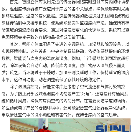
首先，智能立体库采用先进的传感器网络实时监测库房内的环境参
数。温湿度传感器被广泛应用于库区的各个关键点，确保能够实时采集
到环境温度、湿度的变化数据。这些传感器的数据通过无线网络或有线
网络传输到中央控制系统，使系统能够实时监控库内环境，确保所有存
储区域的温湿度符合要求。通过对温湿度变化的快速响应，系统可以避
免因环境突变导致的存储物品损坏或质量下降。
其次，智能立体库配备了先进的空调系统、加湿器和除湿设备，以
实现环境控制。这些设备与中央控制系统联动，依据传感器提供的环境
数据，智能调节库房内的温度和湿度。例如，当传感器检测到湿度超标
时，除湿设备会自动启动，降低库内湿度，防止物品因湿气侵入而变
质；反之，当环境过于干燥时，加湿器则会适时工作，保持适宜的湿度
水平。这种自动化、动态调整确保了存储环境的稳定性。
除了温湿度控制，智能立体库还考虑了空气流通和气体污染物控
制。为了防止局部区域温湿度不均匀或产生“死角”，通常设计有通风系
统和循环风扇，确保库房内空气的均匀分布。在需要高洁净度的场所，
如医药或电子产品的仓储环境中，还可能配备空气过滤器或净化系统，
用以清除空气中的微小颗粒和有害气体，保持仓库内的空气质量。