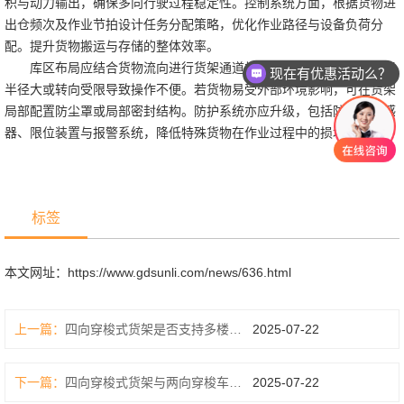
积与动力输出，确保多向行驶过程稳定性。控制系统方面，根据货物进
出仓频次及作业节拍设计任务分配策略，优化作业路径与设备负荷分
配。提升货物搬运与存储的整体效率。
库区布局应结合货物流向进行货架通道规划，避免非标货物因搬运
现在有优惠活动么？
半径大或转向受限导致操作不便。若货物易受外部环境影响，可在货架
局部配置防尘罩或局部密封结构。防护系统亦应升级，包括防碰撞传感
器、限位装置与报警系统，降低特殊货物在作业过程中的损坏风险。
标签
本文网址：
https://www.gdsunli.com/news/636.html
上一篇：
四向穿梭式货架是否支持多楼层设计？
2025-07-22
下一篇：
四向穿梭式货架与两向穿梭车有何区别？
2025-07-22