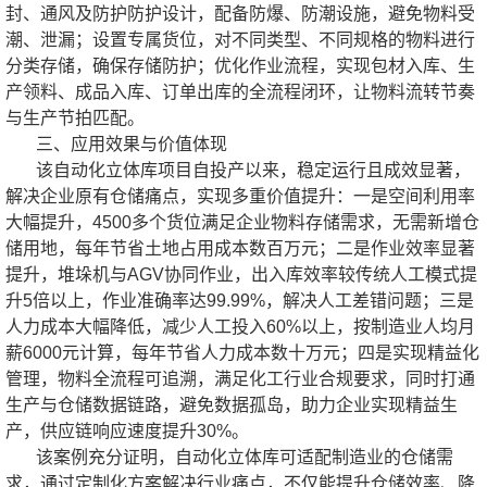
封、通风及防护防护设计，配备防爆、防潮设施，避免物料受
潮、泄漏；设置专属货位，对不同类型、不同规格的物料进行
分类存储，确保存储防护；优化作业流程，实现包材入库、生
产领料、成品入库、订单出库的全流程闭环，让物料流转节奏
与生产节拍匹配。
三、应用效果与价值体现
该自动化立体库项目自投产以来，稳定运行且成效显著，
解决企业原有仓储痛点，实现多重价值提升：一是空间利用率
大幅提升，4500多个货位满足企业物料存储需求，无需新增仓
储用地，每年节省土地占用成本数百万元；二是作业效率显著
提升，堆垛机与AGV协同作业，出入库效率较传统人工模式提
升5倍以上，作业准确率达99.99%，解决人工差错问题；三是
人力成本大幅降低，减少人工投入60%以上，按制造业人均月
薪6000元计算，每年节省人力成本数十万元；四是实现精益化
管理，物料全流程可追溯，满足化工行业合规要求，同时打通
生产与仓储数据链路，避免数据孤岛，助力企业实现精益生
产，供应链响应速度提升30%。
该案例充分证明，自动化立体库可适配制造业的仓储需
求，通过定制化方案解决行业痛点，不仅能提升仓储效率、降