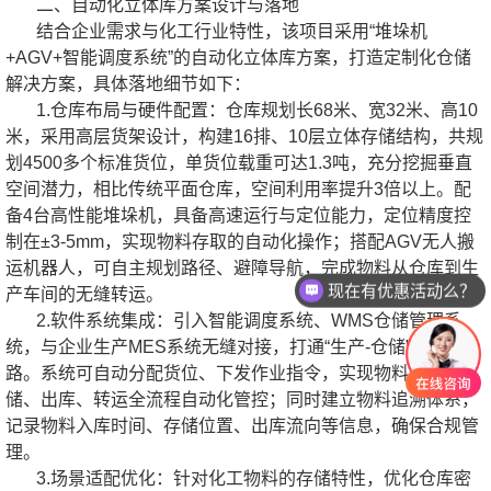
二、自动化立体库方案设计与落地
结合企业需求与化工行业特性，该项目采用“堆垛机
+AGV+智能调度系统”的自动化立体库方案，打造定制化仓储
解决方案，具体落地细节如下：
1.仓库布局与硬件配置：仓库规划长68米、宽32米、高10
米，采用高层货架设计，构建16排、10层立体存储结构，共规
划4500多个标准货位，单货位载重可达1.3吨，充分挖掘垂直
空间潜力，相比传统平面仓库，空间利用率提升3倍以上。配
备4台高性能堆垛机，具备高速运行与定位能力，定位精度控
制在±3-5mm，实现物料存取的自动化操作；搭配AGV无人搬
运机器人，可自主规划路径、避障导航，完成物料从仓库到生
现在有优惠活动么？
产车间的无缝转运。
2.软件系统集成：引入智能调度系统、WMS仓储管理系
统，与企业生产MES系统无缝对接，打通“生产-仓储”数据链
路。系统可自动分配货位、下发作业指令，实现物料入库、存
储、出库、转运全流程自动化管控；同时建立物料追溯体系，
记录物料入库时间、存储位置、出库流向等信息，确保合规管
理。
3.场景适配优化：针对化工物料的存储特性，优化仓库密