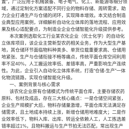
置”，广泛应用于机械装备、电子电气、化工、新能源等细分领
域，通过定制化方案适配不同行业的物料存储、周转需求，助
力企业打通生产与仓储的闭环，实现降本增效。本文结合制造
业典型应用案例，详细解析自动化立体库的落地流程、应用效
果及核心适配要点，为制造业企业仓储智能化升级提供参考。
本次案例选取化工行业某农化企业（优士化学）的自动化
立体库项目，该企业主营新型农药相关业务，作为大型生产基
地，其仓储环节面临物料种类多、单货位载重要求高、仓储用
地紧张、生产与仓储衔接不畅等痛点，传统平面仓库空间利用
率不足40%，人工搬运效率低、差错率高，严重影响生产连续
性。为此，企业引入自动化立体库系统，打造“仓储-生产”一体
化物流链路，实现仓储智能化升级。
一、案例背景与核心需求
该农化企业原有仓储模式为传统平面仓库，主要存储农药
原料、包材及成品，存在三大核心痛点：一是仓储空间紧张，
企业生产规模扩大后，物料存储量激增，平面仓库无法满足存
储需求，且土地成本持续上涨，新增仓储用地难度大；二是作
业效率低下，物料入库、出库、转运全依赖人工，人工拣选差
错率超过1%，且物料搬运与生产节拍无法匹配，常出现生产