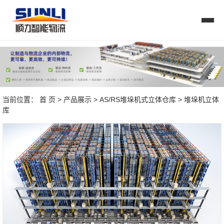
当前位置：
首 页
>
产品展示
>
AS/RS堆垛机式立体仓库
> 堆垛机立体
库