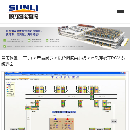
当前位置：
首 页
>
产品展示
>
设备调度类系统
> 直轨穿梭车RGV 系
统界面