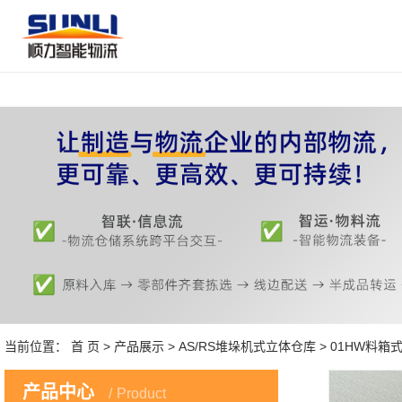
当前位置：
首 页
>
产品展示
>
AS/RS堆垛机式立体仓库
> 01HW料
产品中心
Product