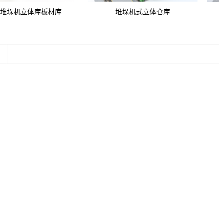
堆垛机立体库板材库
堆垛机式立体仓库